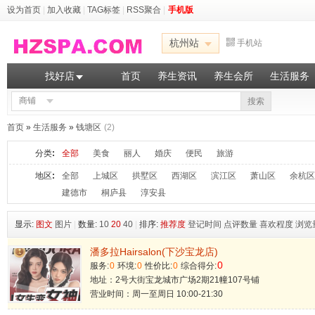
设为首页
|
加入收藏
|
TAG标签
|
RSS聚合
|
手机版
杭州站
手机站
找好店
首页
养生资讯
养生会所
生活服务
商铺
搜索
首页
»
生活服务
»
钱塘区
(2)
分类
:
全部
美食
丽人
婚庆
便民
旅游
地区
:
全部
上城区
拱墅区
西湖区
滨江区
萧山区
余杭区
建德市
桐庐县
淳安县
显示:
图文
图片
|
数量:
10
20
40
|
排序:
推荐度
登记时间
点评数量
喜欢程度
浏览
潘多拉Hairsalon(下沙宝龙店)
0
服务:
0
环境:
0
性价比:
0
综合得分:
地址：2号大街宝龙城市广场2期21幢107号铺
营业时间：周一至周日 10:00-21:30