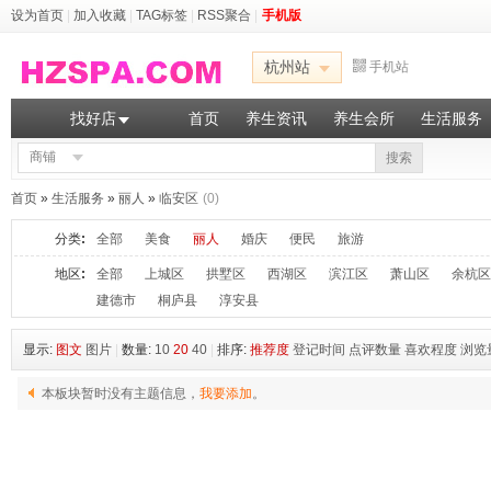
设为首页
|
加入收藏
|
TAG标签
|
RSS聚合
|
手机版
杭州站
手机站
找好店
首页
养生资讯
养生会所
生活服务
商铺
搜索
首页
»
生活服务
»
丽人
»
临安区
(0)
分类
:
全部
美食
丽人
婚庆
便民
旅游
地区
:
全部
上城区
拱墅区
西湖区
滨江区
萧山区
余杭区
建德市
桐庐县
淳安县
显示:
图文
图片
|
数量:
10
20
40
|
排序:
推荐度
登记时间
点评数量
喜欢程度
浏览
本板块暂时没有主题信息，
我要添加
。